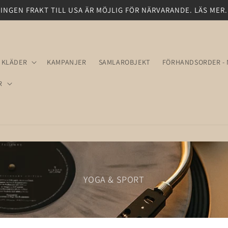
INGEN FRAKT TILL USA ÄR MÖJLIG FÖR NÄRVARANDE. LÄS MER.
 KLÄDER
KAMPANJER
SAMLAROBJEKT
FÖRHANDSORDER - 
R
YOGA & SPORT