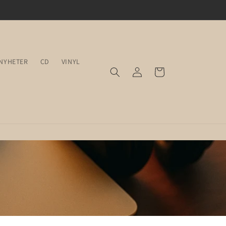
NYHETER
CD
VINYL
Logga
Varukorg
in