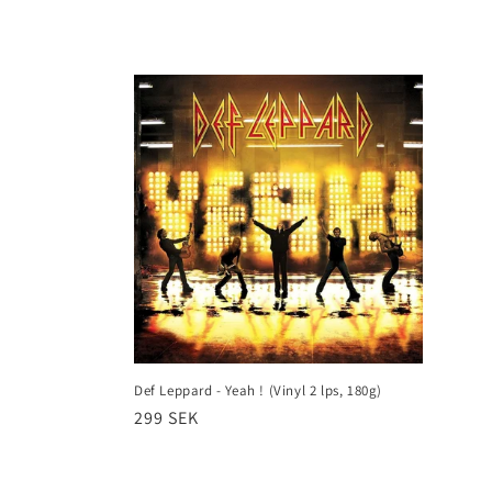
Def Leppard - Yeah ! (Vinyl 2 lps, 180g)
Ordinarie
299 SEK
pris